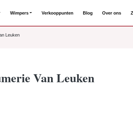
Wimpers
Verkooppunten
Blog
Over ons
Z
Van Leuken
fumerie Van Leuken