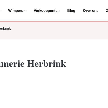
Wimpers
Verkooppunten
Blog
Over ons
Z
erbrink
umerie Herbrink