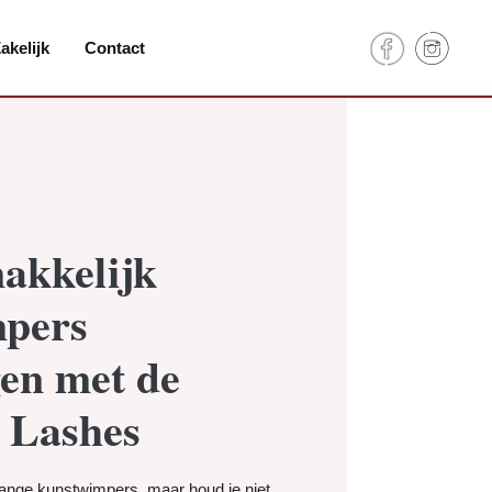
akelijk
Contact
akkelijk
pers
en met de
 Lashes
 lange kunstwimpers, maar houd je niet