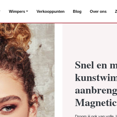
Wimpers
Verkooppunten
Blog
Over ons
Z
Snel en m
kunstwim
aanbreng
Magnetic
Droom jij ook van volle,