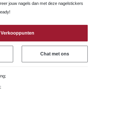
oreer jouw nagels dan met deze nagelstickers
ready!
Verkooppunten
g
Chat met ons
ing;
;